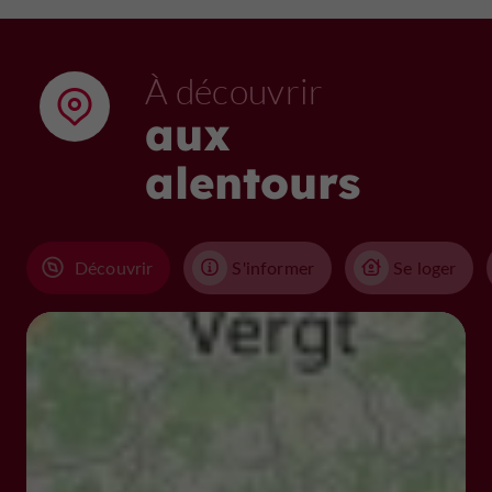
À découvrir
aux
alentours
Découvrir
S'informer
Se loger