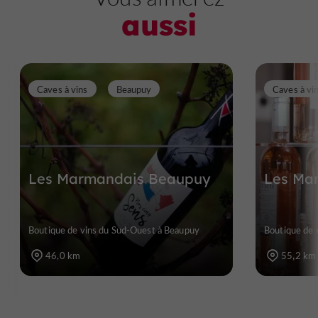
aussi
Caves à vins
Beaupuy
Caves à vi
Les Marmandais Beaupuy
Les Ma
Boutique de vins du Sud-Ouest à Beaupuy
Boutique de 
46,0 km
55,2 km