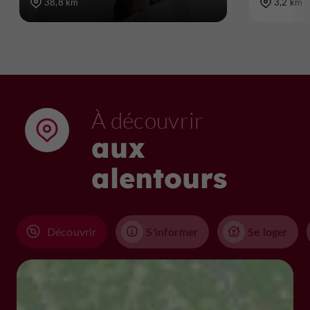
38,8 km
3,2 km
À découvrir
aux
alentours
Découvrir
S'informer
Se loger