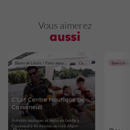
Vous aimerez
aussi
B
ases de Loisirs / Parcs aquatiques / Plans d'eau / Piscines
C
asseneuil
C'Lot Centre Nautique de
Casseneuil
Activités nautiques et loisirs en famille à
Casseneuil à 40 minutes au nord d’Agen