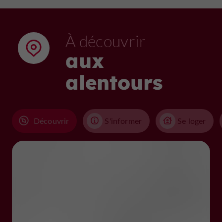
À découvrir
aux
alentours
Découvrir
S'informer
Se loger