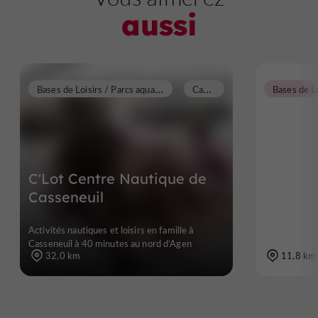
aussi
B
ases de Loisirs / Parcs aquatiques / Plans d'eau / Piscines
C
asseneuil
C'Lot Centre Nautique de
Casseneuil
Activités nautiques et loisirs en famille à
Casseneuil à 40 minutes au nord d’Agen
32,0 km
11,8 km