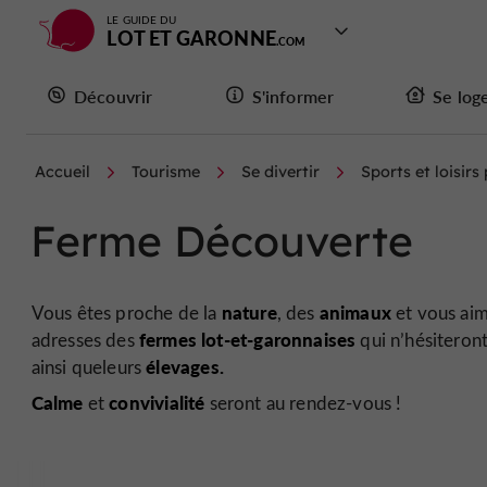
LE GUIDE DU
LOT ET GARONNE
Découvrir
S'informer
Se log
Accueil
Tourisme
Se divertir
Sports et loisirs
Ferme Découverte
nature
animaux
Vous êtes proche de la
, des
et vous ai
fermes lot-et-garonnaises
adresses des
qui n’hésiteron
élevages.
ainsi que
leurs
Calme
convivialité
et
seront au rendez-vous !