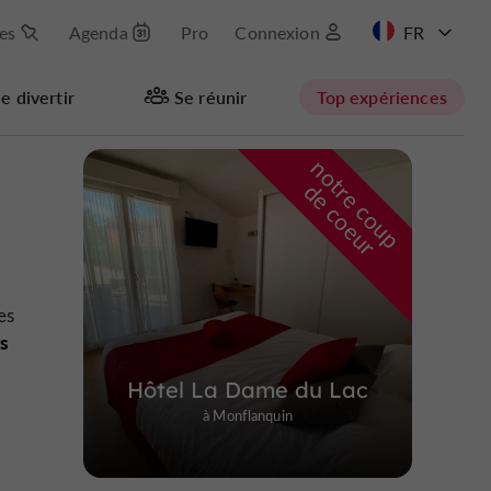
les
Agenda
Pro
Connexion
EN
e divertir
Se réunir
Top expériences
n
o
t
e
c
o
u
p
e
c
o
e
u
Masquer la carte
r
d
r
es
ts
Hôtel La Dame du Lac
à Monflanquin