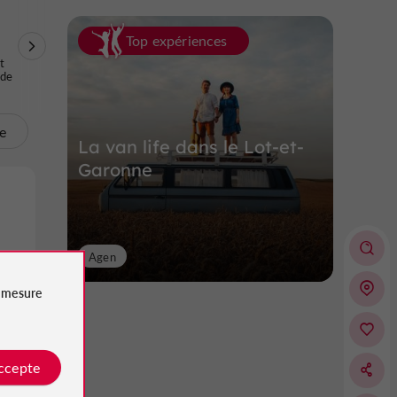
Top expériences
Randonnées et
Parcours d'aventure
Karting
t
Découvertes /
en forêt
ode
Balades dans les
Vignes
te
La van life dans le Lot-et-
Garonne
Agen
e
mesure
accepte