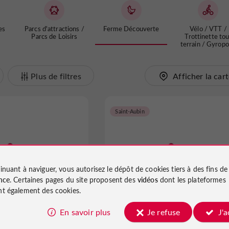
es
Parcs d'attractions /
Ferme Découverte
Vélo / VTT /
Parcs de Loisirs
Trottinette tou
terrain / Gyrop
Plus de filtres
Afficher la car
Saint-Aubin
inuant à naviguer, vous autorisez le dépôt de cookies tiers à des fins d
son du Pruneau
La Ferme du Plessis
nce
. Certaines pages du site proposent des
vidéos
dont les plateformes
t également des cookies.
verte à Lafitte-sur-Lot
Ferme Découverte à Saint-Aubin
En savoir plus
Je refuse
J'