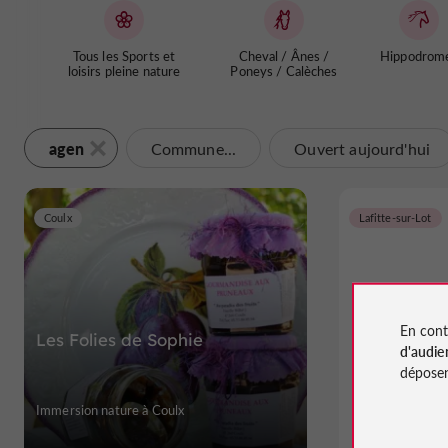
Tous les Sports et
Cheval / Ânes /
Hippodrom
loisirs pleine nature
Poneys / Calèches
agen
Commune...
Ouvert aujourd'hui
Coulx
Lafitte-sur-Lot
En cont
Les Folies de Sophie
La Mai
d'audie
déposen
Immersion nature à Coulx
Ferme Décou