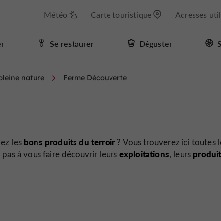
Météo
Carte touristique
Adresses uti
er
Se restaurer
Déguster
S
 pleine nature
Ferme Découverte
bons produits du terroir
mez les
? Vous trouverez ici toutes l
exploitations
produi
t pas à vous faire découvrir leurs
, leurs