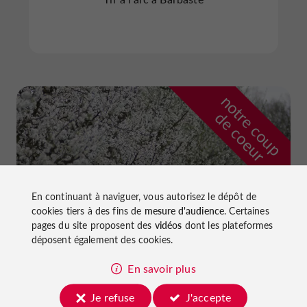
n
o
t
e
c
o
u
p
e
c
o
e
u
r
d
r
En continuant à naviguer, vous autorisez le dépôt de
cookies tiers à des fins de
mesure d'audience
. Certaines
pages du site proposent des
vidéos
dont les plateformes
déposent également des cookies.
En savoir plus
Ferme et Musée du Pruneau
Je refuse
J'accepte