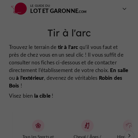
LE GUIDE DU
LOT ET GARONNE
Tir à l'arc
tir à l’arc
Trouvez le terrain de
qu’il vous faut et
près de chez vous en un seul clic ! Il vous suffit de
consulter nos fiches ci-dessous et de contacter
En salle
directement l’établissement de votre choix.
à l’extérieur
Robin des
ou
, devenez de véritables
Bois
!
la cible
Visez bien
!
Tous les Sports et
Cheval / Ânes /
Hippodrom