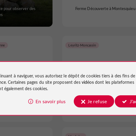
e pour observer des
Ferme Découverte à Montesquieu
es
nne
Leyritz-Moncassin
inuant à naviguer, vous autorisez le dépôt de cookies tiers à des fins d
nce
. Certaines pages du site proposent des
vidéos
dont les plateformes
ers du Pigeonnier
Château Moncassin
t également des cookies.
En savoir plus
Je refuse
J'
te à Meilhan-sur-Garonne
Ferme Découverte à Leyritz-Moncas