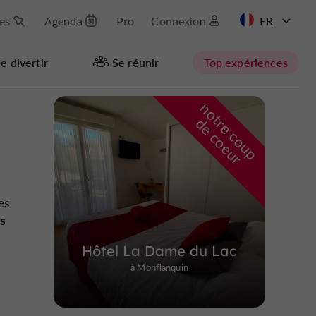
les
Agenda
Pro
Connexion
EN
e divertir
Se réunir
Top expériences
n
o
t
e
c
o
u
p
e
c
o
e
u
Masquer la carte
r
d
r
es
ts
Hôtel La Dame du Lac
à Monflanquin