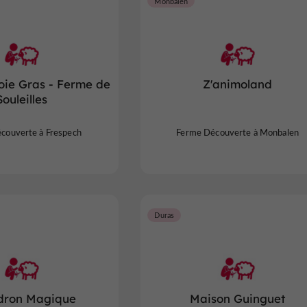
Monbalen
oie Gras - Ferme de
Z'animoland
Souleilles
couverte à Frespech
Ferme Découverte à Monbalen
Duras
dron Magique
Maison Guinguet