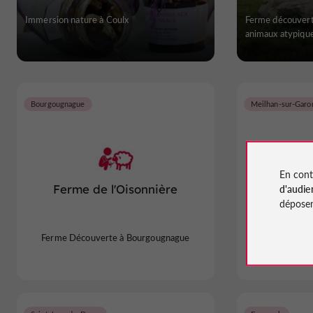
Immersion nature à Coulx
Ferme découvert
animaux atypiqu
Bourgougnague
Meilhan-sur-Garo
En cont
d'audie
Ferme de l'Oisonnière
Les Ruch
déposen
Ferme Découverte à Bourgougnague
Ferme Découver