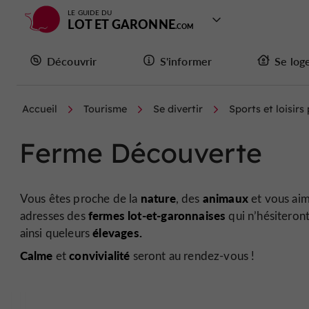
LE GUIDE DU
LOT ET GARONNE
Découvrir
S'informer
Se log
Accueil
Tourisme
Se divertir
Sports et loisirs
Ferme Découverte
nature
animaux
Vous êtes proche de la
, des
et vous ai
fermes lot-et-garonnaises
adresses des
qui n’hésiteron
élevages.
ainsi que
leurs
Calme
convivialité
et
seront au rendez-vous !