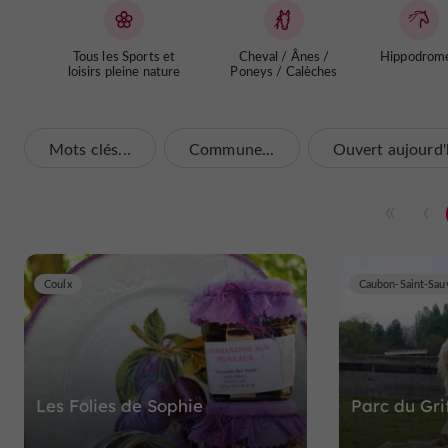
Tous les Sports et
Cheval / Ânes /
Hippodrom
loisirs pleine nature
Poneys / Calèches
Mots clés...
Commune...
Ouvert aujourd'
Coulx
Caubon-Saint-Sau
Les Folies de Sophie
Parc du Gri