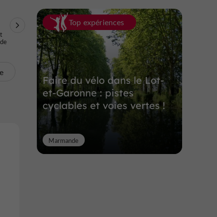
Top expériences
Randonnées et
Parcours d'aventure
Karting
t
Découvertes /
en forêt
ode
Balades dans les
Vignes
te
Faire du vélo dans le Lot-
et-Garonne : pistes
cyclables et voies vertes !
Marmande