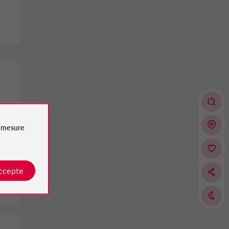
e
mesure
accepte
sin