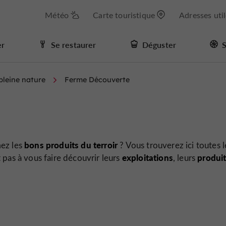
Météo
Carte touristique
Adresses uti
er
Se restaurer
Déguster
S
 pleine nature
Ferme Découverte
bons produits du terroir
mez les
? Vous trouverez ici toutes l
exploitations
produi
t pas à vous faire découvrir leurs
, leurs