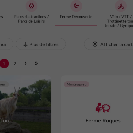
es
Parcs d'attractions /
Ferme Découverte
Vélo / VTT /
Parcs de Loisirs
Trottinette tou
terrain / Gyrop
hui
Plus de filtres
Afficher la car
1
2
veur
Montesquieu
ffon
Ferme Roques