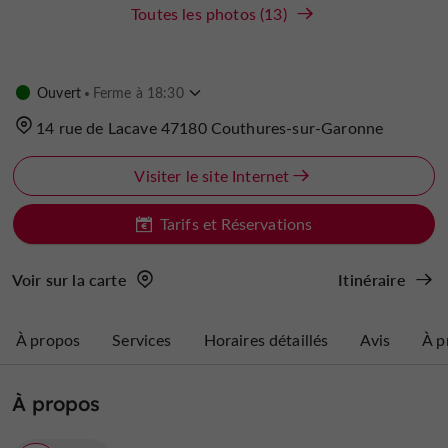
Toutes les photos (13)
Ouvert
Ferme à 18:30
14 rue de Lacave 47180 Couthures-sur-Garonne
Visiter le site Internet
Tarifs et Réservations
Voir sur la carte
Itinéraire
À propos
Services
Horaires détaillés
Avis
À p
À propos