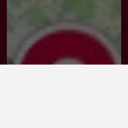
Ouvert
Ferme à 18:30
14 rue de Lacave 47180 Couthures-sur-Garonne
Tarifs et Réservations