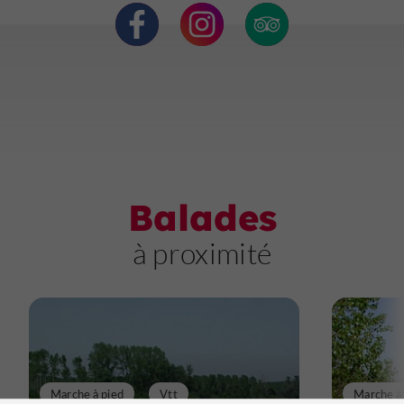
Balades
à proximité
Marche à pied
Vtt
Marche à