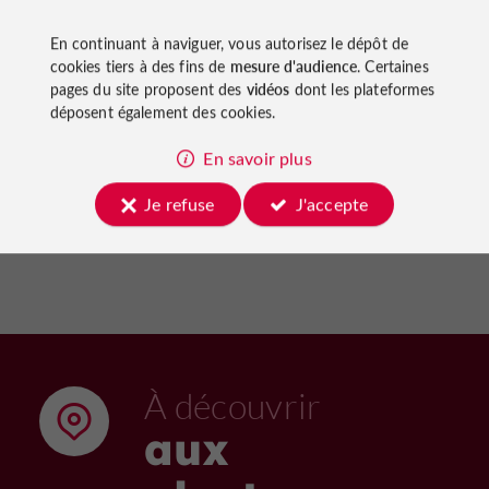
Couthures, la promenade
Sainte
En continuant à naviguer, vous autorisez le dépôt de
des Gens de Garonne
Archéo
cookies tiers à des fins de
mesure d'audience
. Certaines
pages du site proposent des
vidéos
dont les plateformes
déposent également des cookies.
En savoir plus
99 m - Couthures-sur-Garonne
1,9 km 
Je refuse
J'accepte
À découvrir
aux