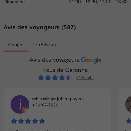
Dimanche
11:00 - 12:30
14:00 - 18:30
Avis des voyageurs (587)
Google
TripAdvisor
Avis des voyageurs
Avis des voyageurs
Fous de Garonne
Fous de Garonne
61 avis
526 avis
mariefrancoised686
julien payen
Avis publié par
Avis publié par
le 27/07/2025
le 31/07/2026
"Vivre à couthures sur Garonne durant une