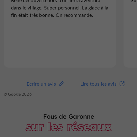
Belle découverte lors d'un Terra aventura
Su
crue de Garonne"
dans le village. Super personnel. La glace à la
Habitants la région nous y revenons avec de
fin était très bonne. On recommande.
la famille ou des amis en 2019 le site a été
modifié et mainenant 4 salles plus une
balade en bateau sur Garonne sont proposés
. Une seule salle avant...
Lire l'avis complet
Ecrire un avis
Lire tous les avis
Ecrire un avis
Lire tous les avis
© TripAdvisor 2026
© Google 2026
Fous de Garonne
sur les réseaux