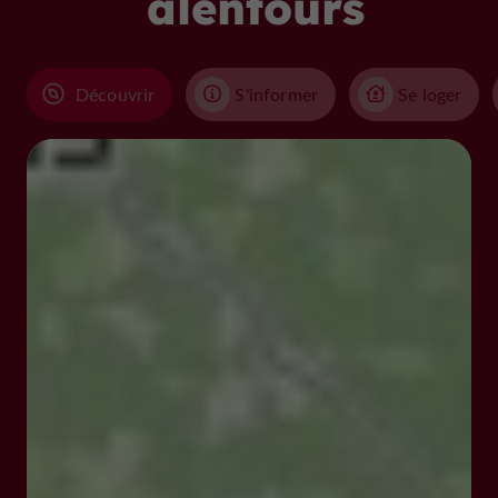
alentours
Découvrir
S'informer
Se loger