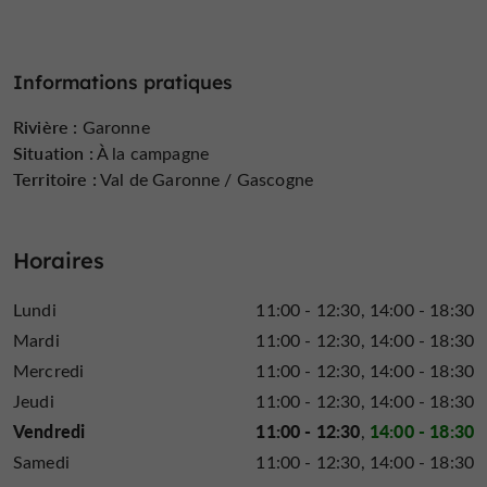
Cabane Nature : l’écosystème naturel de
Garonne
Informations pratiques
navigateur Yves Parlier
Le
est le parrain de cette salle,
toute de bois vêtue, où vous pourrez découvrir la faune
Rivière :
Garonne
du fleuve en projection 3D. Un spectacle qui met en
Situation :
À la campagne
relief insectes, mammifères et poissons de Garonne,
Territoire :
Val de Garonne / Gascogne
hôtes d’un écosystème d’une grande richesse et d’une
grande fragilité.
Horaires
Aquarium & bassin tactile
Lundi
11:00 - 12:30
14:00 - 18:30
Mardi
11:00 - 12:30
14:00 - 18:30
Et voilà, Garonne fait encore des siennes et la cuisine
Mercredi
11:00 - 12:30
14:00 - 18:30
est sous l’eau. Les poissons évoluent entre d’atypiques
Jeudi
11:00 - 12:30
14:00 - 18:30
récifs constitués d’une table, d’un frigo et d’un
téléviseur. Un aquarium étonnant, visible depuis la rue
Vendredi
11:00 - 12:30
14:00 - 18:30
de La Cave, à deux pas des berges du fleuve.
Samedi
11:00 - 12:30
14:00 - 18:30