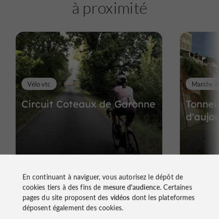
à proximité
Vélo vtc
Marche à
Circuit Coteaux de Garonne
Tonnei
d'aujo
566 m - Tonneins
678 m 
En continuant à naviguer, vous autorisez le dépôt de
cookies tiers à des fins de
mesure d'audience
. Certaines
pages du site proposent des
vidéos
dont les plateformes
déposent également des cookies.