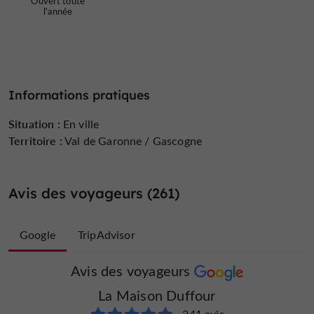
Ouvert toute
l'année
Informations pratiques
Situation :
En ville
Territoire :
Val de Garonne / Gascogne
Avis des voyageurs (261)
Google
TripAdvisor
Avis des voyageurs
Avis des voyageurs
La Maison Duffour
La Maison Duffour
20 avis
241 avis