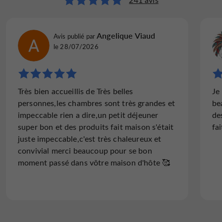
792annelised
Angelique Viaud
Avis publié par
Avis publié par
Bourgogne-Franche-Comté, France, le 03/07/2026
le 28/07/2026
"Super"
Très bien accueillis de Très belles
Je
Un lieu très agréable, au calme. L'accueil est
personnes,les chambres sont très grandes et
be
très chaleureux. Les chambres sont superbes
impeccable rien a dire,un petit déjeuner
de
et confortables. La nuit fut reposante. Au
super bon et des produits fait maison s'était
fa
matin, un petit-déjeuner copieux, délicieux
juste impeccable,c'est très chaleureux et
avec des produits...
convivial merci beaucoup pour se bon
moment passé dans vôtre maison d'hôte 🥰
Lire l'avis complet