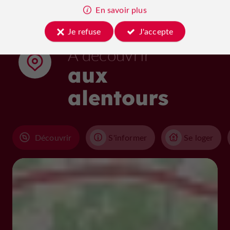
En savoir plus
Je refuse
J'accepte
À découvrir
aux
alentours
Découvrir
S'informer
Se loger