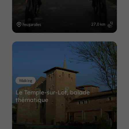
27,0 km
Feugarolles
Walking
Le Temple-sur-Lot, balade
thématique