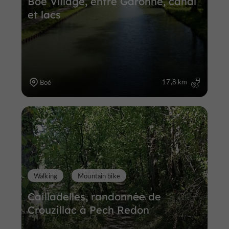
Boé Village, entre Garonne, canal
et lacs
17,8 km
Boé
Walking
Mountain bike
Cailladelles, randonnée de
Crouzillac à Pech Redon