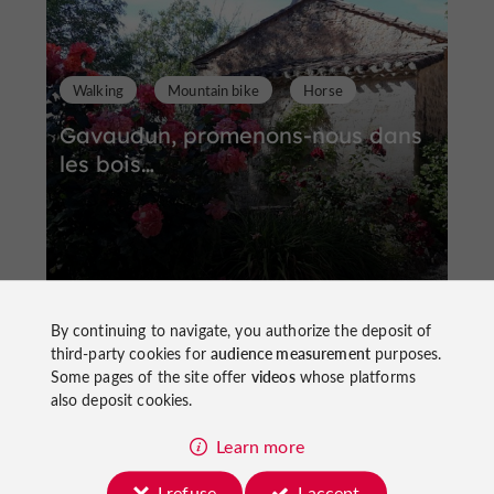
Walking
Mountain bike
Horse
Gavaudun, promenons-nous dans
les bois…
13,5 km
Gavaudun
By continuing to navigate, you authorize the deposit of
third-party cookies for
audience measurement
purposes.
Some pages of the site offer
videos
whose platforms
also deposit cookies.
Learn more
I refuse
I accept