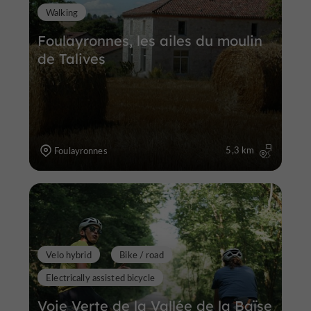
Walking
Foulayronnes, les ailes du moulin
de Talives
5,3 km
Foulayronnes
Velo hybrid
Bike / road
Electrically assisted bicycle
Voie Verte de la Vallée de la Baïse