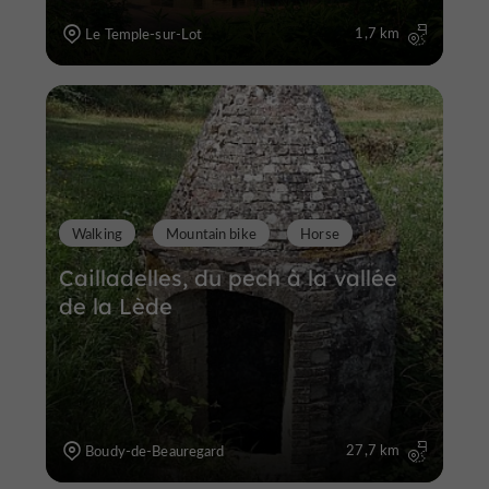
1,7 km
Le Temple-sur-Lot
Walking
Mountain bike
Horse
Cailladelles, du pech à la vallée
de la Lède
27,7 km
Boudy-de-Beauregard