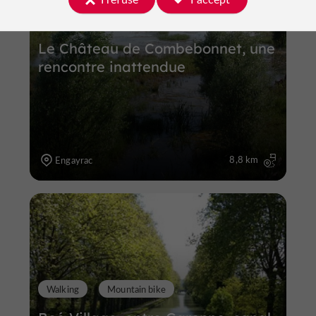
Walking
Mountain bike
Horse
Le Château de Combebonnet, une
rencontre inattendue
8,8 km
Engayrac
Walking
Mountain bike