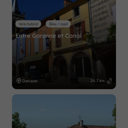
Velo hybrid
Bike / road
Entre Garonne et Canal
26,7 km
Damazan