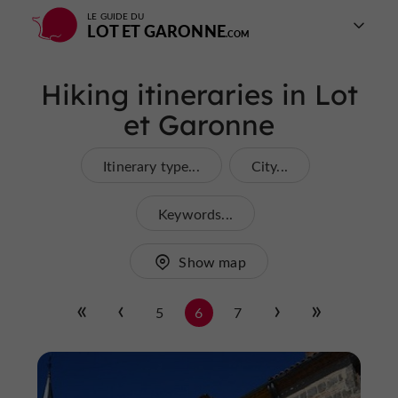
LE GUIDE DU
LOT ET GARONNE
Hiking itineraries in Lot
et Garonne
Itinerary type...
City...
Keywords...
Show map
5
6
7