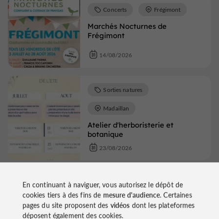
Concerts
Frégimont
Marchés Nocturnes de
Frégimont
14/08/2026
Sorties natures
Madaillan
Atelier d'herboristerie et
botanique
23/08/2026
Marchés
Prayssas
En continuant à naviguer, vous autorisez le dépôt de
cookies tiers à des fins de
mesure d'audience
. Certaines
Marché traditionnel de Prayssas
pages du site proposent des
vidéos
dont les plateformes
déposent également des cookies.