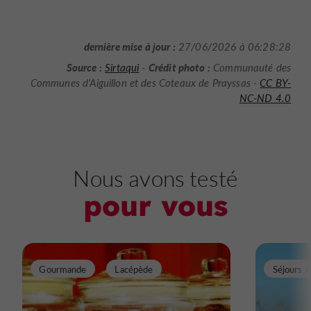
dernière mise à jour :
27/06/2026 à 06:28:28
Source :
Crédit photo :
Sirtaqui
-
Communauté des
Communes d'Aiguillon et des Coteaux de Prayssas -
CC BY-
NC-ND 4.0
Nous avons testé
pour vous
Gourmande
Lacépède
Séjours 