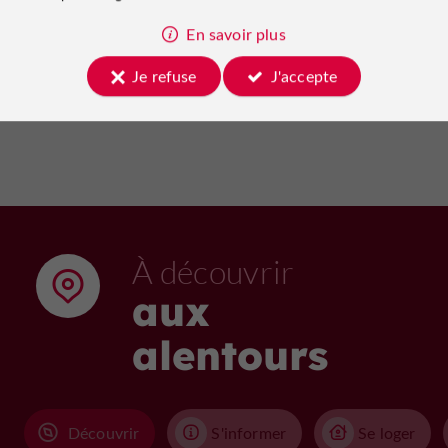
01/01/2022 au 31/12/2030
2,3 km
En savoir plus
Je refuse
J'accepte
Voir tous les événements
À découvrir
aux
alentours
Découvrir
S'informer
Se loger