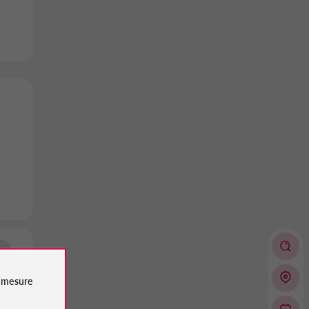
n
e
mesure