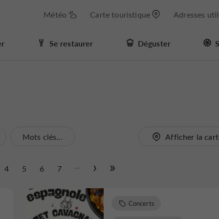
Météo
Carte touristique
Adresses uti
er
Se restaurer
Déguster
S
Mots clés...
Afficher la car
...
4
5
6
7
Concerts