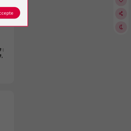
accepte
 :
t,