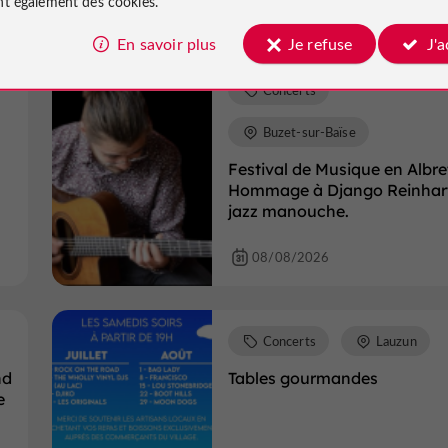
t également des cookies.
08/08/2026
En savoir plus
Je refuse
J'
Concerts
Buzet-sur-Baïse
Festival de Musique en Albret
Hommage à Django Reinhar
jazz manouche.
08/08/2026
Concerts
Lauzun
nd
Tables gourmandes
e