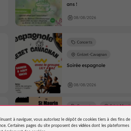
ans !
08/08/2026
Concerts
Grézet-Cavagnan
Soirée espagnole
08/08/2026
Concerts
Saint-Mauri
Les 50 ans du Foyer rural de
inuant à naviguer, vous autorisez le dépôt de cookies tiers à des fins d
Saint-Maurin
nce
. Certaines pages du site proposent des
vidéos
dont les plateformes