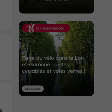
Top expériences
Faire du vélo dans le Lot-
et-Garonne : pistes
cyclables et voies vertes !
Marmande
25