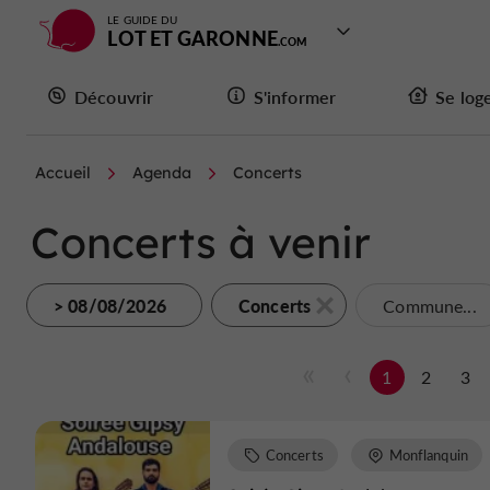
LE GUIDE DU
LOT ET GARONNE
Découvrir
S'informer
Se log
Accueil
Agenda
Concerts
Concerts à venir
> 08/08/2026
Concerts
Commune...
1
2
3
Concerts
Monflanquin