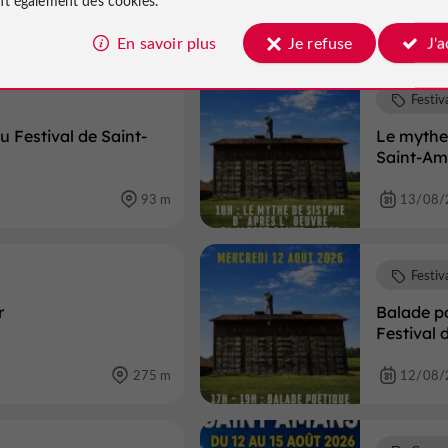
à proximité
En savoir plus
Je refuse
J'
Festiv
u Festival de Saint-
Le mythe 
Saint-A
93 m
13/08/
Festiv
r
Balade po
Festival
275 m
12/08/