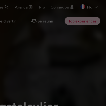
les
Agenda
Pro
Connexion
e divertir
Se réunir
Top expériences