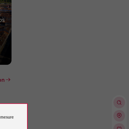
os
on
e
mesure