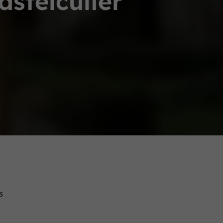
stelculier
s