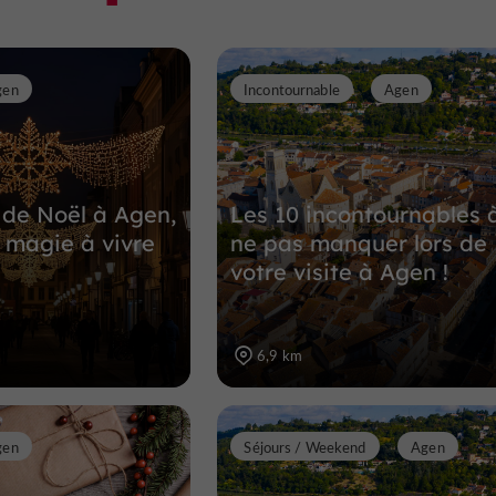
gen
Incontournable
Agen
de Noël à Agen,
Les 10 incontournables 
 magie à vivre
ne pas manquer lors de
votre visite à Agen !
6,9 km
gen
Séjours / Weekend
Agen