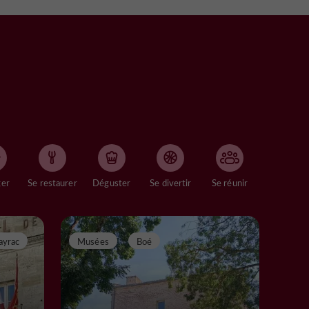
ger
Se restaurer
Déguster
Se divertir
Se réunir
ayrac
Musées
Boé