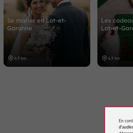
Se marier en Lot-et-
Les cadea
Garonne
Lot-et-Ga
6,9 km
6,9 km
En cont
d'audie
déposen