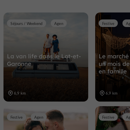
Séjours / Weekend
Agen
Festive
A
La van life dans le Lot-et-
Le marché 
Garonne
un mois de
en famille
6,9 km
6,9 km
Festive
Agen
Festive
A