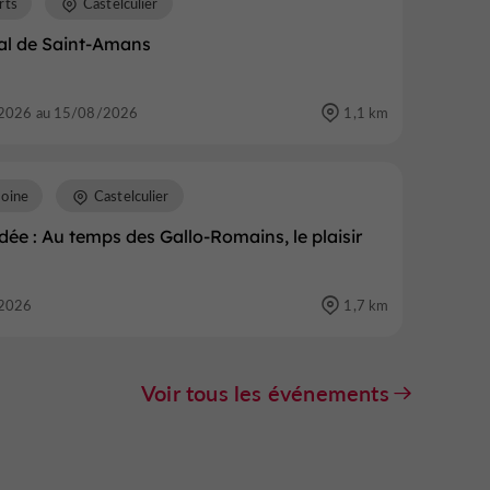
rts
Castelculier
val de Saint-Amans
2026 au 15/08/2026
1,1 km
moine
Castelculier
idée : Au temps des Gallo-Romains, le plaisir
2026
1,7 km
Voir tous les événements