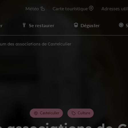
Météo
Carte touristique
Adresses uti
er
Se restaurer
Déguster
S
um des associations de Castelculier
Castelculier
Culture