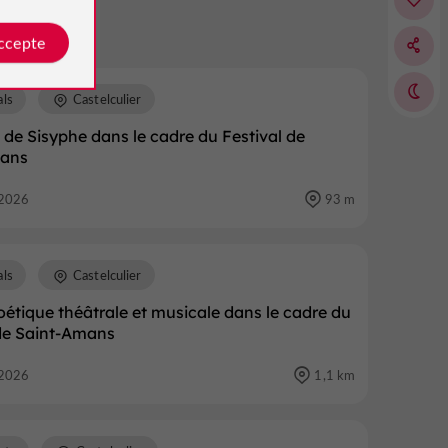
accepte
als
Castelculier
de Sisyphe dans le cadre du Festival de
mans
2026
93 m
als
Castelculier
étique théâtrale et musicale dans le cadre du
 de Saint-Amans
2026
1,1 km