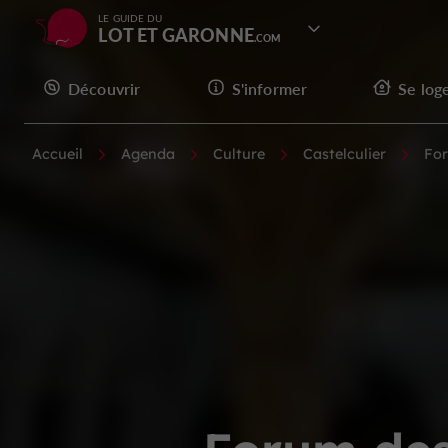
LE GUIDE DU
LOT ET GARONNE
Découvrir
S'informer
Se log
Accueil
Agenda
Culture
Castelculier
For