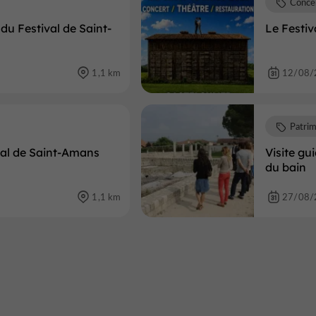
Conce
du Festival de Saint-
Le Festi
1,1 km
12/08/
Patri
ival de Saint-Amans
Visite gu
du bain
1,1 km
27/08/