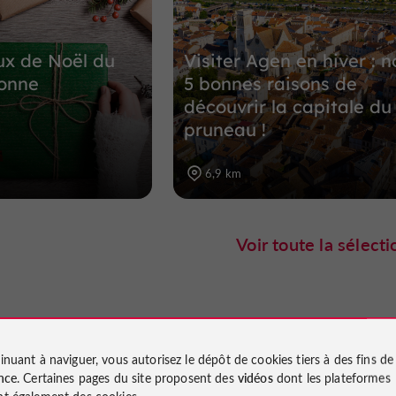
ux de Noël du
Visiter Agen en hiver : n
ronne
5 bonnes raisons de
découvrir la capitale du
pruneau !
6,9 km
Voir toute la sélecti
Évènements
inuant à naviguer, vous autorisez le dépôt de cookies tiers à des fins d
nce
. Certaines pages du site proposent des
vidéos
dont les plateformes
t également des cookies.