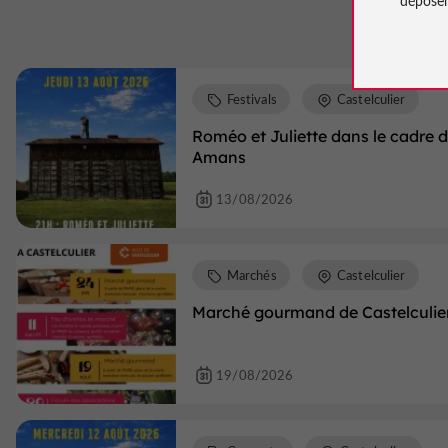
Festivals
Castelculier
Roméo et Juliette dans le cadre d
Amans
13/08/2026
Marchés
Castelculier
Marché gourmand de Castelculie
19/08/2026