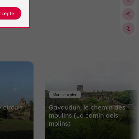
V
illes, Villages et Bastides
M
onflanquin
accepte
MONFLANQUIN
Villes, Villages et Bastides à Monflanquin
12,6 km
Marche à pied
 circuit
Gavaudun, le chemin des
moulins (Lo camin dels
molins)