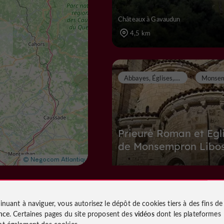
Châteaux à Gavaudun
4,5 km
A
bbayes, Églises, Prieurés
Prieuré Roman et Egl
de Monsempron Libo
Abbayes, Églises, Prieurés à Monse
Libos
11,1 km
inuant à naviguer, vous autorisez le dépôt de cookies tiers à des fins d
nce
. Certaines pages du site proposent des
vidéos
dont les plateformes
t également des cookies.