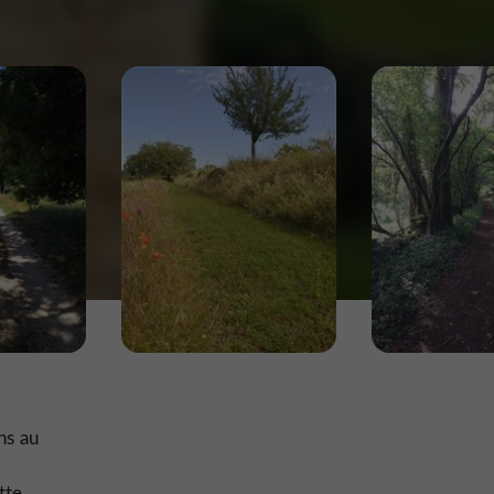
ns au
tte