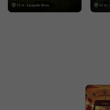
21 m - Lacapelle-Biron
22 m - 