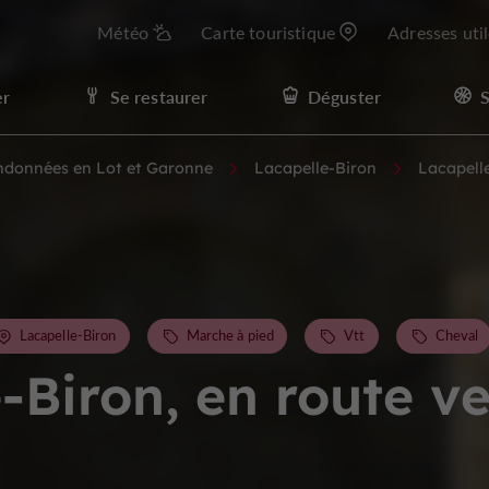
Météo
Carte touristique
Adresses uti
er
Se restaurer
Déguster
S
andonnées en Lot et Garonne
Lacapelle-Biron
Lacapelle
Lacapelle-Biron
Marche à pied
Vtt
Cheval
-Biron, en route v