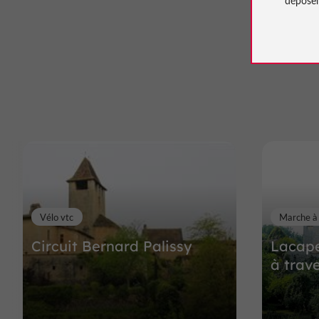
Vélo vtc
Marche à
Circuit Bernard Palissy
Lacape
à trav