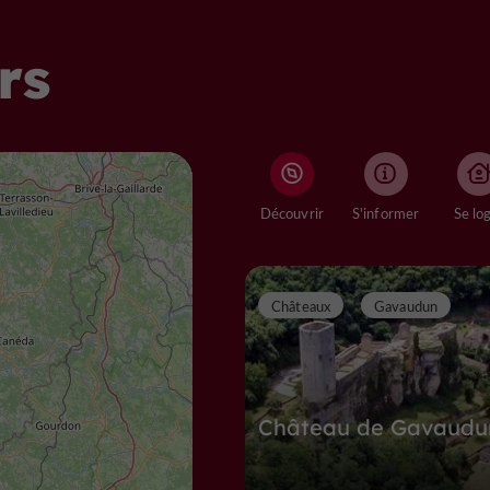
rs
Découvrir
S'informer
Se lo
Châteaux
Gavaudun
Château de Gavaudu