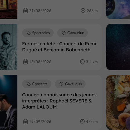
21/08/2026
266 m
Spectacles
Gavaudun
Fermes en fête - Concert de Rémi
Dugué et Benjamin Bobenrieth
13/08/2026
3,4 km
Concerts
Gavaudun
Concert connaissance des jeunes
interprètes : Raphaël SEVERE &
Adam LALOUM
19/09/2026
4,0 km