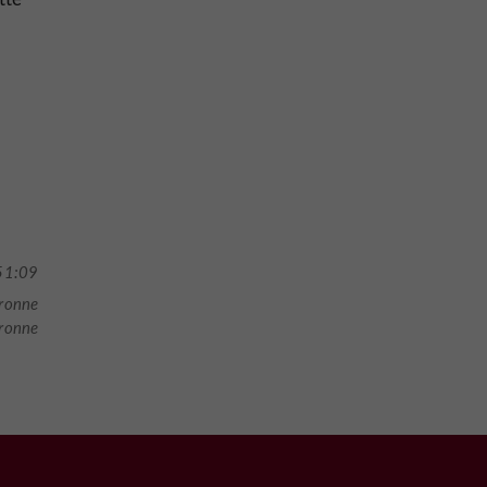
51:09
ronne
aronne