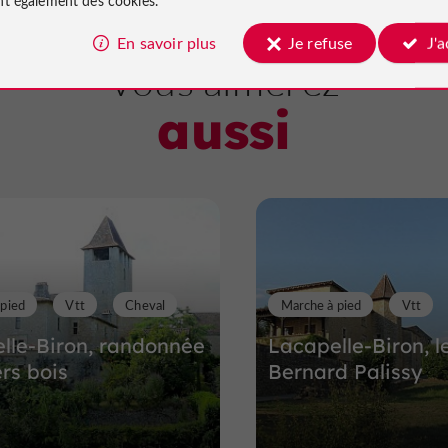
Sites Naturels
Monflanquin
En savoir plus
Je refuse
J'
Vous aimerez
aussi
Plaines cultivées de
Monflanquin
Sites Naturels à Monflanquin
12,6 km
 pied
Vtt
Cheval
Marche à pied
Vtt
lle-Biron, randonnée
Lacapelle-Biron, le
ers bois
Bernard Palissy