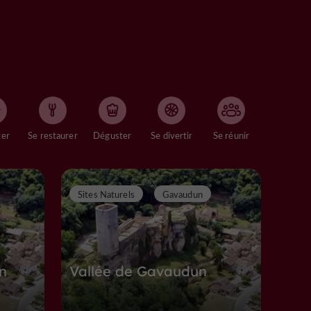
ger
Se restaurer
Déguster
Se divertir
Se réunir
Sites Naturels
Gavaudun
n
Vallée de Gavaudun