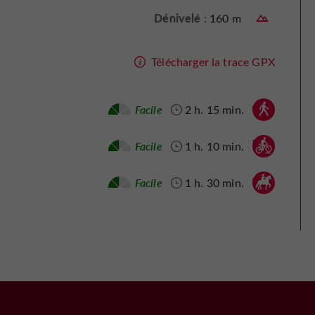
Dénivelé :
160 m
Télécharger la trace GPX
Marche à pied :
Facile
2 h. 15 min.
Vtt :
Facile
1 h. 10 min.
Cheval :
Facile
1 h. 30 min.