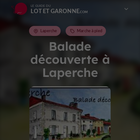
LE GUIDE DU
LOT ET GARONNE
Laperche
Marche à pied
Balade
découverte à
Laperche