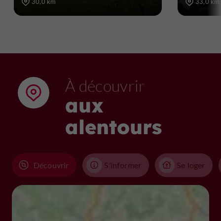
30,0 km
33,0 km
À découvrir
aux
alentours
Découvrir
S'informer
Se loger