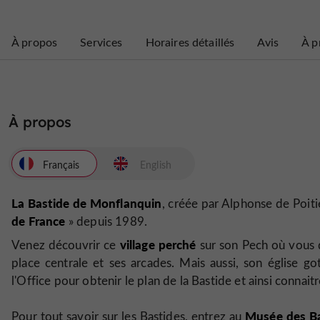
À propos
Services
Horaires détaillés
Avis
À p
À propos
Français
English
La Bastide de Monflanquin
, créée par Alphonse de Poiti
de France
» depuis 1989.
village perché
Venez découvrir ce
sur son Pech où vous d
place centrale et ses arcades. Mais aussi, son église g
l'Office pour obtenir le plan de la Bastide et ainsi connaitr
Musée des Ba
Pour tout savoir sur les Bastides, entrez au