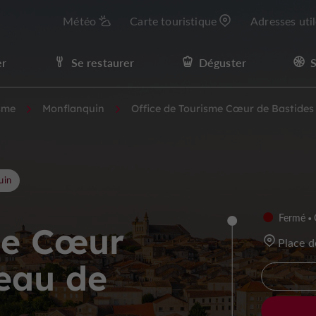
Météo
Carte touristique
Adresses uti
er
Se restaurer
Déguster
S
isme
Monflanquin
Office de Tourisme Cœur de Bastides
uin
Fermé
me Cœur
Place 
reau de