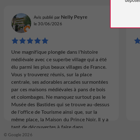
Nelly Peyre
Avis publié par
le 30/06/2026
Une magnifique plongée dans l'histoire
médiévale avec ce superbe village qui a été
élu parmi les plus beaux villages de France.
Vous y trouverez réunis, sur la place
centrale, ses adorables arcades surmontées
par ces maisons médiévales à pans de bois
et colombages. Ne manquez surtout pas le
Musée des Bastides qui se trouve au-dessus
de l'office de Tourisme ainsi que, sur la
même place, la Maison du Prince Noir. Il y a
tant de découvertes à faire dans
Monflanquin. A visiter absolument
© Google 2026