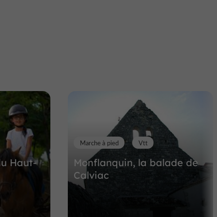
Marche à pied
Vtt
du Haut-
Monflanquin, la balade de
Calviac