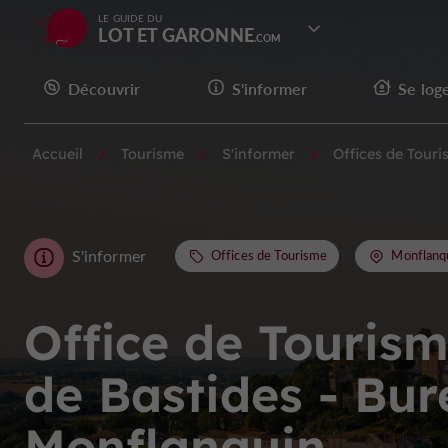
LE GUIDE DU
LOT ET GARONNE
Découvrir
S'informer
Se log
Accueil
Tourisme
S'informer
Offices de Tour
S'informer
Offices de Tourisme
Monflanq
Office de Touris
de Bastides - Bu
Monflanquin