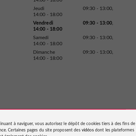
Jeudi
09:30 - 13:00
14:00 - 18:00
Vendredi
09:30 - 13:00
14:00 - 18:00
Samedi
09:30 - 13:00
14:00 - 18:00
Dimanche
09:30 - 13:00
14:00 - 18:00
inuant à naviguer, vous autorisez le dépôt de cookies tiers à des fins d
astides - Bureau de Monflanquin
123 avis
nce
. Certaines pages du site proposent des
vidéos
dont les plateformes
t également des cookies.