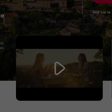
Voir sur la
de
rès
son