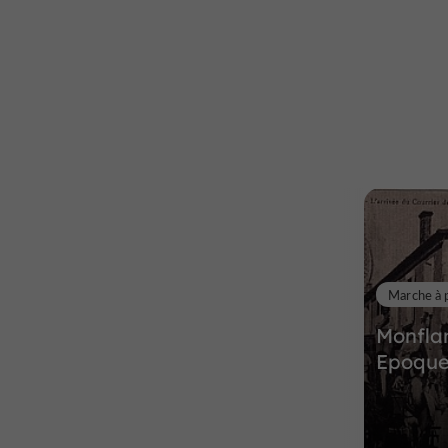
Marche à 
Monflan
Epoqu