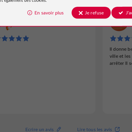
En savoir plus
Je refuse
J'
Panoramic Media
Avis publié par
le 15/06/2026
Il donne b
ville et le
arrêter Il 
Ecrire un avis
Lire tous les avis