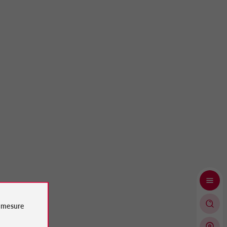
e
mesure