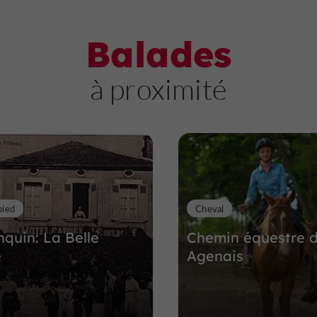
Balades
à proximité
pied
Cheval
quin: La Belle
Chemin équestre 
e
Agenais