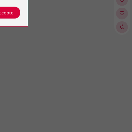
accepte
Mahé
Avis publié par
le 14/07/2025
eaucoup de conseils pour visiter la
s ruelle Je vous conseil de vous
sont très sympa