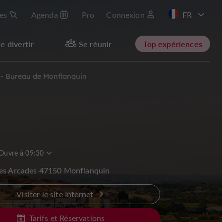
les
Agenda
Pro
Connexion
EN
e divertir
Se réunir
Top expériences
 - Bureau de Monflanquin
Ouvre à 09:30
des Arcades 47150 Monflanquin
Visiter le site Internet
Tarifs et Réservations