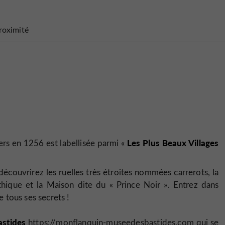
roximité
Les Plus Beaux Villages
ers en 1256 est labellisée parmi «
écouvrirez les ruelles très étroites nommées carrerots, la
othique et la Maison dite du « Prince Noir ». Entrez dans
e tous ses secrets !
stides
https://monflanquin-museedesbastides.com
qui se