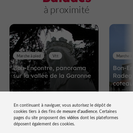
à proximité
Marche à pied
Vtt
Marche à
Bon-Encontre, panorama
Bon-En
sur la vallée de la Garonne
Radego
coteau
En continuant à naviguer, vous autorisez le dépôt de
1,1 km - Bon-Encontre
1,1 km
cookies tiers à des fins de
mesure d'audience
. Certaines
pages du site proposent des
vidéos
dont les plateformes
déposent également des cookies.