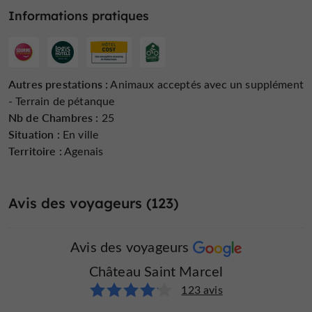
Informations pratiques
Jardin
Mini Golf
Parking
Autres prestations :
Animaux acceptés avec un supplément
- Terrain de pétanque
Nb de Chambres :
25
Situation :
En ville
Territoire :
Agenais
Parle anglais
Parle espagnol
Parle portugais
Avis des voyageurs (123)
Avis des voyageurs
Piscine Chauffée
Salle de Séminaire
Salon de Jardin
Château Saint Marcel
123 avis