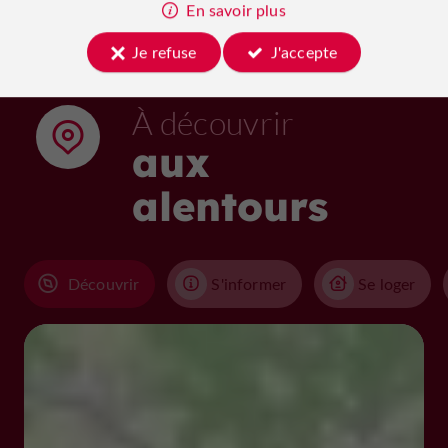
En savoir plus
Je refuse
J'accepte
À découvrir
aux
alentours
Découvrir
S'informer
Se loger