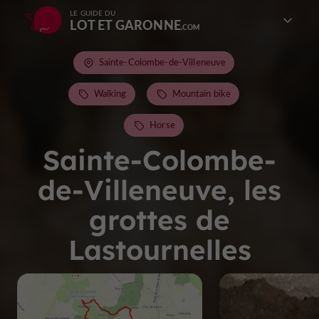
LE GUIDE DU
LOT ET GARONNE
Sainte-Colombe-de-Villeneuve
Walking
Mountain bike
Horse
Sainte-Colombe-
de-Villeneuve, les
grottes de
Lastournelles