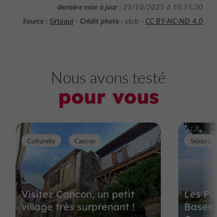
dernière mise à jour :
23/10/2025 à 10:35:30
Source :
Crédit photo :
Sirtaqui
-
otcb -
CC BY-NC-ND 4.0
Nous avons testé
pour vous
Culturelle
Cancon
Séjours 
Visitez Cancon, un petit
Les Pla
village très surprenant !
Bases 