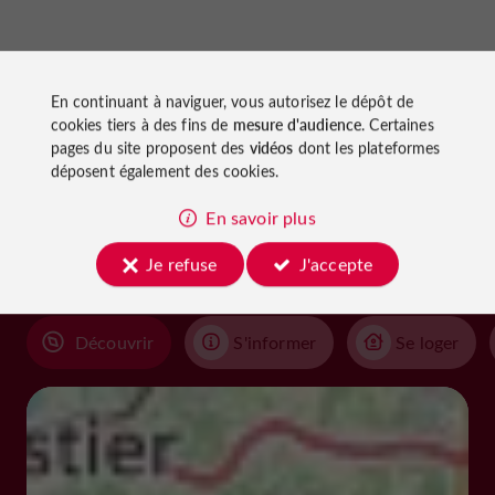
En continuant à naviguer, vous autorisez le dépôt de
cookies tiers à des fins de
mesure d'audience
. Certaines
pages du site proposent des
vidéos
dont les plateformes
À découvrir
déposent également des cookies.
aux
En savoir plus
alentours
Je refuse
J'accepte
Découvrir
S'informer
Se loger