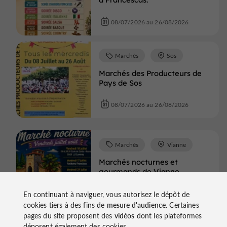
08/07/2026 au 26/08/2026
Marchés
Sos
Marchés des Producteurs de
Pays de Sos
08/07/2026 au 26/08/2026
Marchés
Vianne
Marchés nocturnes et
gourmands de Vianne
10/07/2026 au 28/08/2026
En continuant à naviguer, vous autorisez le dépôt de
cookies tiers à des fins de
mesure d'audience
. Certaines
pages du site proposent des
vidéos
dont les plateformes
déposent également des cookies.
Marchés