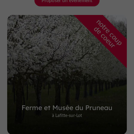
Proposer un évènement
n
o
t
e
c
o
u
p
e
c
o
e
u
r
d
r
Ferme et Musée du Pruneau
à Lafitte-sur-Lot