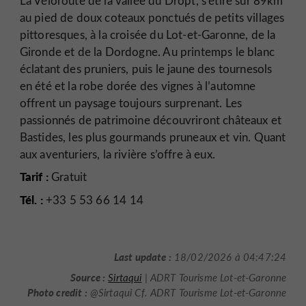
La Véloroute de la vallée du Dropt, s’étire sur 89km
au pied de doux coteaux ponctués de petits villages
pittoresques, à la croisée du Lot-et-Garonne, de la
Gironde et de la Dordogne. Au printemps le blanc
éclatant des pruniers, puis le jaune des tournesols
en été et la robe dorée des vignes à l’automne
offrent un paysage toujours surprenant. Les
passionnés de patrimoine découvriront châteaux et
Bastides, les plus gourmands pruneaux et vin. Quant
aux aventuriers, la rivière s’offre à eux.
Tarif :
Gratuit
Tél. :
+33 5 53 66 14 14
Last update :
18/02/2026 à 04:47:24
Source :
Sirtaqui
| ADRT Tourisme Lot-et-Garonne
Photo credit :
@Sirtaqui Cf. ADRT Tourisme Lot-et-Garonne