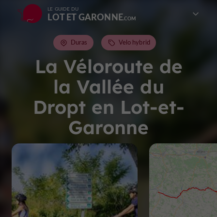
LE GUIDE DU
LOT ET GARONNE
Duras
Velo hybrid
La Véloroute de
la Vallée du
Dropt en Lot-et-
Garonne