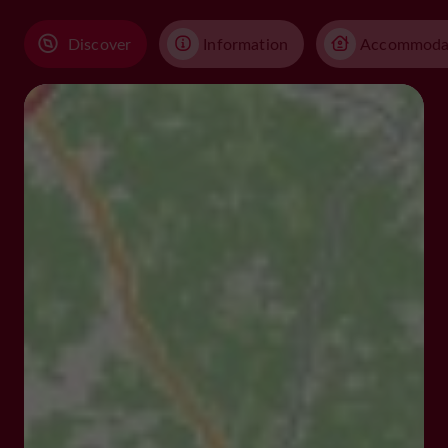
Discover
Information
Accommoda