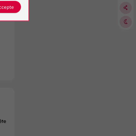
accepte
ête