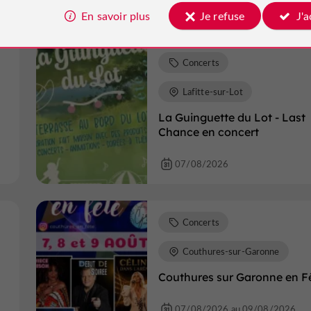
07/08/2026
En savoir plus
Je refuse
J'
Concerts
Lafitte-sur-Lot
La Guinguette du Lot - Last
Chance en concert
07/08/2026
Concerts
Couthures-sur-Garonne
Couthures sur Garonne en F
07/08/2026 au 09/08/2026