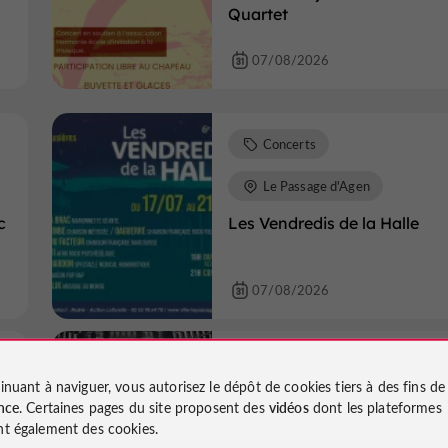
Quartet
07/08/2026
Concerts
Le Passage d'Agen
c
Les Vendredis de la Halle
07/08/2026
Concerts
Agen
inuant à naviguer, vous autorisez le dépôt de cookies tiers à des fins d
Concert jazz : Lucy Southern
nce
. Certaines pages du site proposent des
vidéos
dont les plateformes
Sylvain Rey
t également des cookies.