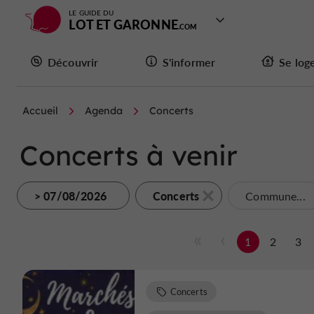
LE GUIDE DU
LOT ET GARONNE
Découvrir
S'informer
Se log
Accueil
Agenda
Concerts
Concerts à venir
> 07/08/2026
Concerts
Commune...
1
2
3
Concerts