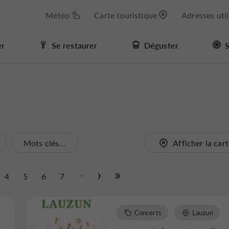
Météo
Carte touristique
Adresses uti
er
Se restaurer
Déguster
S
Mots clés...
Afficher la car
...
4
5
6
7
Concerts
Lauzun