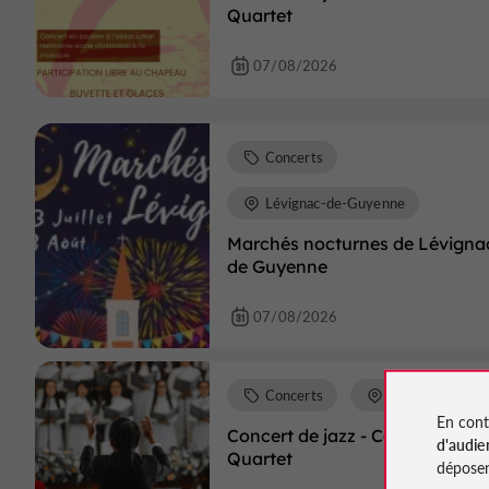
Quartet
07/08/2026
Concerts
Lévignac-de-Guyenne
Marchés nocturnes de Lévigna
de Guyenne
07/08/2026
Concerts
Lauzun
En cont
Concert de jazz - Camarillo
d'audie
Quartet
déposen