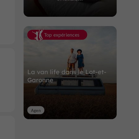
Top expériences
La van life dans le Lot-et-
Garonne
Agen