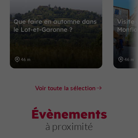
Que faire en automne dans
Visite
le Lot-et-Garonne ?
Monfla
46 m
46 m
Voir toute la sélection
Évènements
à proximité