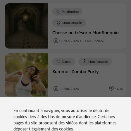
Patrimoine
Monflanquin
Chasse au trésor à Monflanquin
06/07/2026 au 14/08/2026
Danse
Monflanquin
Summer Zumba Party
23/08/2026
16 m
Marchés
Monflanquin
En continuant à naviguer, vous autorisez le dépôt de
cookies tiers à des fins de
mesure d'audience
. Certaines
Marché traditionnel de
pages du site proposent des
vidéos
dont les plateformes
Monflanquin
déposent également des cookies.