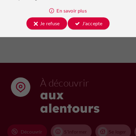
05/11/2026
19 m
En savoir plus
Je refuse
J'accepte
Voir tous les événements
À découvrir
aux
alentours
Découvrir
S'informer
Se loger