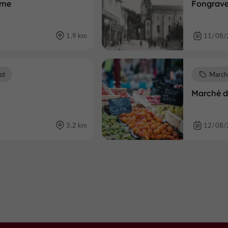
sme
Fongrave
1,9 km
11/08/
ot
March
Marché d
3,2 km
12/08/