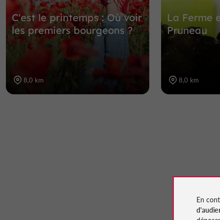
C'est le printemps : Où voir
La Ferme 
les premiers bourgeons ?
Pruneau
8,0 km
8,0 km
En cont
d'audie
déposen