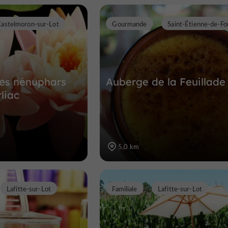
astelmoron-sur-Lot
Gourmande
Saint-Étienne-de-F
des nénuphars
Auberge de la Feuillade
liac
5,0 km
Lafitte-sur-Lot
Familiale
Lafitte-sur-Lot