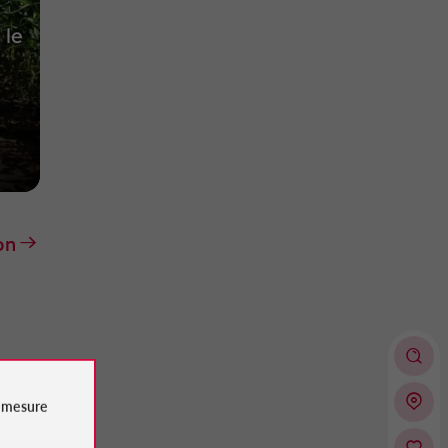
 le
on
e
mesure