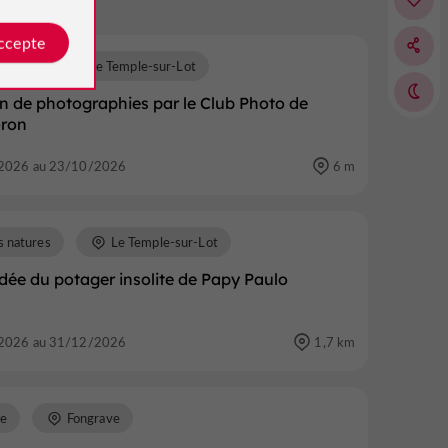
accepte
tions
Le Temple-sur-Lot
n de photographies par le Club Photo de
ron
2026 au 23/10/2026
6 m
s natures
Le Temple-sur-Lot
idée du potager insolite de Papy Paulo
2026 au 31/12/2026
1,7 km
re
Fongrave