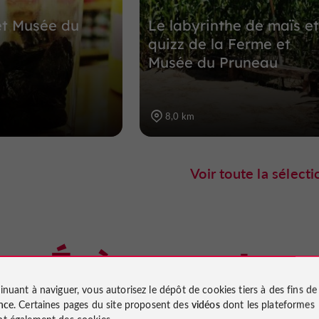
et Musée du
Le labyrinthe de maïs et
quizz de la Ferme et
Musée du Pruneau
8,0 km
Voir toute la sélecti
Évènements
inuant à naviguer, vous autorisez le dépôt de cookies tiers à des fins d
à proximité
nce
. Certaines pages du site proposent des
vidéos
dont les plateformes
t également des cookies.