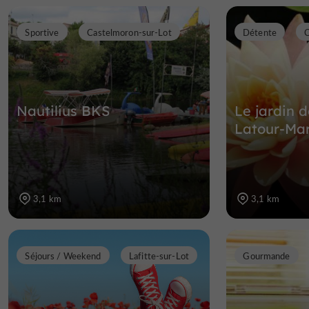
Sportive
Castelmoron-sur-Lot
Détente
C
Nautilius BKS
Le jardin 
Latour-Mar
3,1 km
3,1 km
Séjours / Weekend
Lafitte-sur-Lot
Gourmande