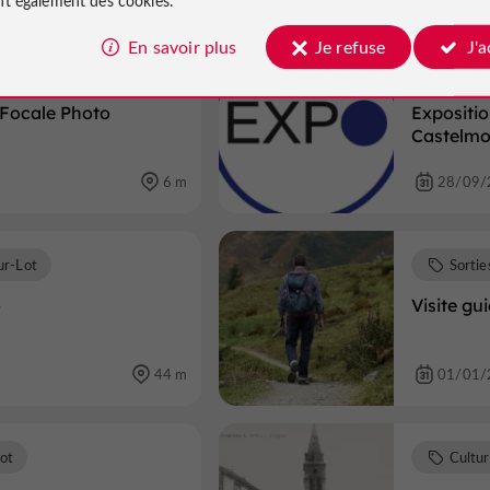
En savoir plus
Je refuse
J'
ot
Exposi
 Focale Photo
Expositio
Castelmo
6 m
28/09/
ur-Lot
Sortie
o
Visite gu
44 m
01/01/
ot
Cultu