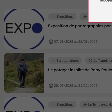
Expositions
Le Temple-sur-L
Exposition de photographies par
07/09/2026 au 25/09/2026
Sorties natures
Le Temple-s
Le potager insolite de Papy Paul
28/05/2026 au 31/12/2026
Expositions
Le Temple-sur-L