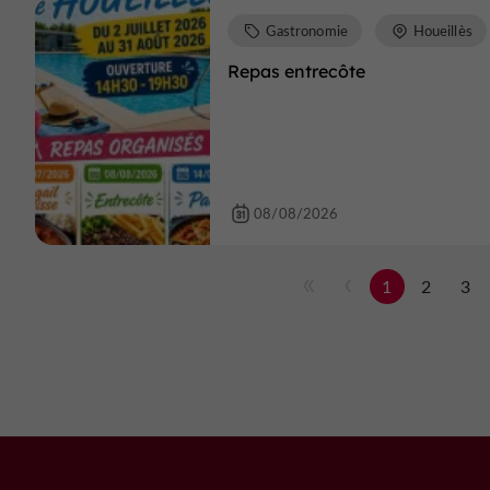
Gastronomie
Houeillès
Repas entrecôte
08/08/2026
1
2
3