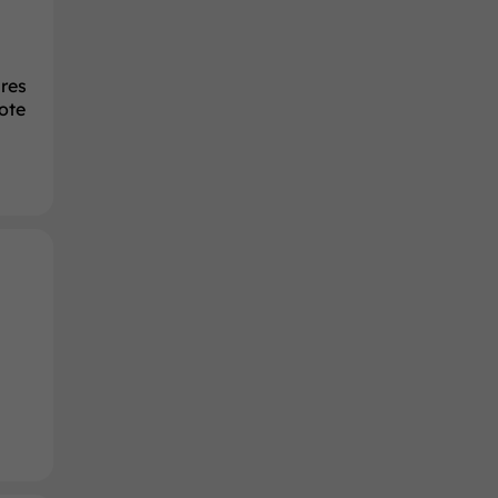
res
ote
a