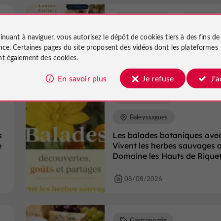
Gastronomie
Lauzun
inuant à naviguer, vous autorisez le dépôt de cookies tiers à des fins d
Atelier : Exposition
nce
. Certaines pages du site proposent des
vidéos
dont les plateformes
t également des cookies.
08/08/2026
En savoir plus
Je refuse
J'
Gastronomie
Baleyssagues
s
Les balades botaniques ave
e
Vivent les herbes sauvages 
Domaine les Hauts de Rique
08/08/2026
Gastronomie