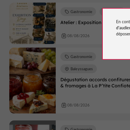
Gastronomie
Lauzun
En cont
Atelier : Exposition
d'audie
déposen
08/08/2026
Gastronomie
Baleyssagues
Dégustation accords confiture
& fromages à La P’tite Confiot
08/08/2026
Gastronomie