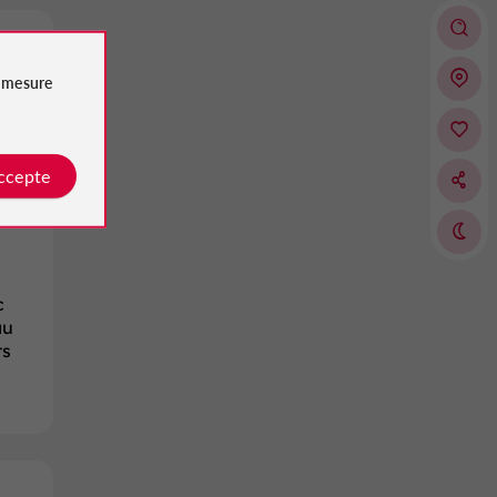
e
mesure
accepte
c
au
ts