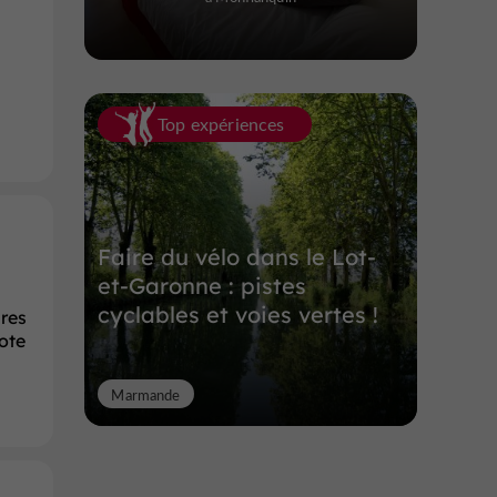
a
Top expériences
Faire du vélo dans le Lot-
et-Garonne : pistes
cyclables et voies vertes !
res
ote
Marmande