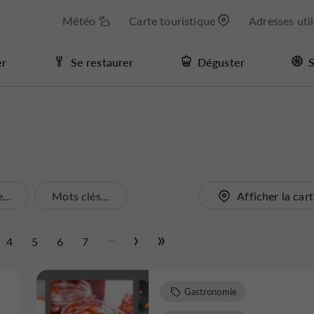
Météo
Carte touristique
Adresses uti
er
Se restaurer
Déguster
S
..
Mots clés...
Afficher la car
...
4
5
6
7
Gastronomie