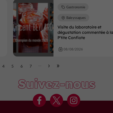
Gastronomie
Baleyssagues
Visite du laboratoire et
dégustation commentée à l
P'tite Confiote
08/08/2026
...
4
5
6
7
Suivez-nous