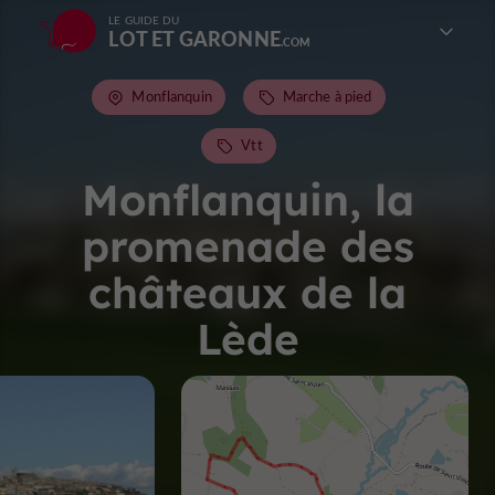
LE GUIDE DU
LOT ET GARONNE
Monflanquin
Marche à pied
Vtt
Monflanquin, la
promenade des
châteaux de la
Lède