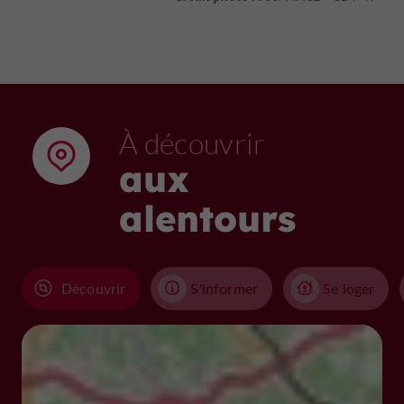
À découvrir
aux
alentours
Découvrir
S'informer
Se loger