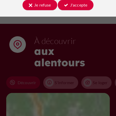
Je refuse
J'accepte
À découvrir
aux
alentours
Découvrir
S'informer
Se loger