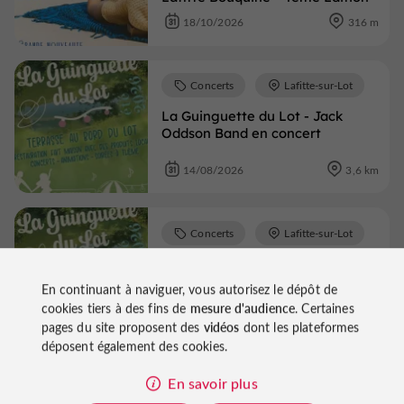
18/10/2026
316 m
Concerts
Lafitte-sur-Lot
La Guinguette du Lot - Jack
Oddson Band en concert
14/08/2026
3,6 km
Concerts
Lafitte-sur-Lot
La Guinguette du Lot - Concert
EM 80
En continuant à naviguer, vous autorisez le dépôt de
cookies tiers à des fins de
mesure d'audience
. Certaines
21/08/2026
3,6 km
pages du site proposent des
vidéos
dont les plateformes
déposent également des cookies.
En savoir plus
Voir tous les événements