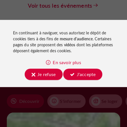
Voir tous les événements
En continuant à naviguer, vous autorisez le dépôt de
cookies tiers à des fins de
mesure d'audience
. Certaines
pages du site proposent des
vidéos
dont les plateformes
déposent également des cookies.
À découvrir
En savoir plus
aux
Je refuse
J'accepte
alentours
Découvrir
S'informer
Se loger