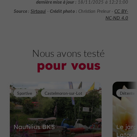
dernière mise à jour :
18/11/2025 à 12:21:00
Source :
Crédit photo :
Sirtaqui
-
Christian Preleur -
CC BY-
NC-ND 4.0
Nous avons testé
pour vous
Sportive
Castelmoron-sur-Lot
Détente
Nautilius BKS
Le jar
Latour