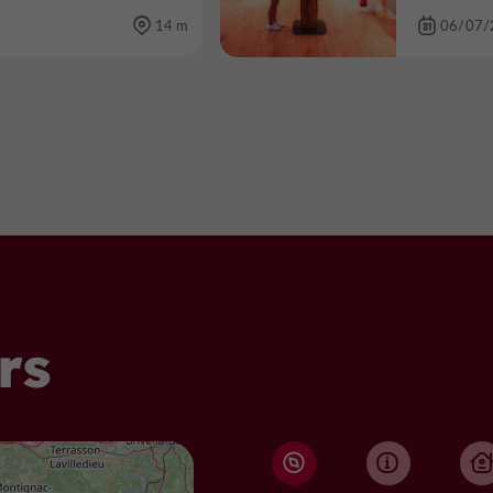
14 m
06/07/
rs