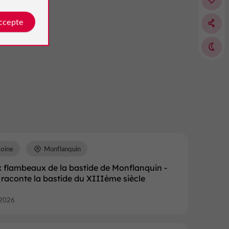
on
accepte
moine
Monflanquin
x flambeaux de la bastide de Monflanquin -
 raconte la bastide du XIIIème siècle
2026