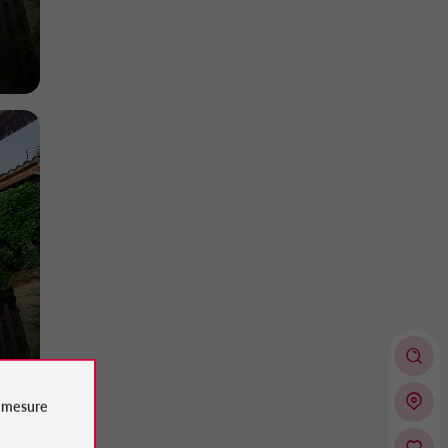
e
mesure