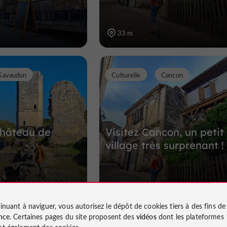
33 m
Gavaudun
Culturelle
Cancon
Château de
Visitez Cancon, un petit
village très surprenant !
11,2 km
inuant à naviguer, vous autorisez le dépôt de cookies tiers à des fins d
nce
. Certaines pages du site proposent des
vidéos
dont les plateformes
t également des cookies.