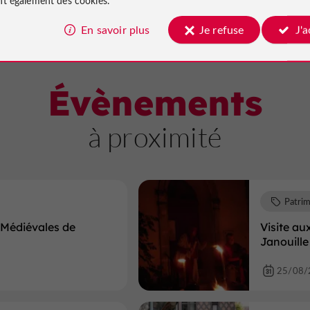
Voir toute la sélecti
En savoir plus
Je refuse
J'
Évènements
à proximité
Patri
x Médiévales de
Visite au
Janouille
25/08/