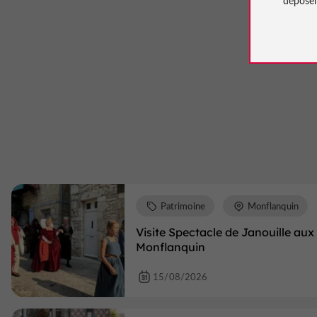
Patrimoine
Monflanquin
Visite Spectacle de Janouille au
Monflanquin
15/08/2026