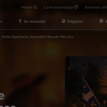
Météo
Carte touristique
Adresses uti
er
Se restaurer
Déguster
S
Visite Spectacle Janouille Fête ses 450 ans
e