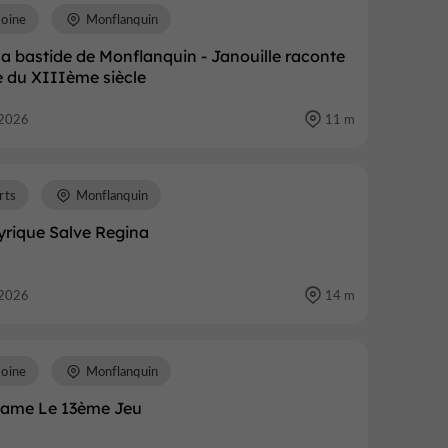
moine
Monflanquin
 la bastide de Monflanquin - Janouille raconte
e du XIIIème siècle
2026
11 m
rts
Monflanquin
yrique Salve Regina
2026
14 m
moine
Monflanquin
ame Le 13ème Jeu