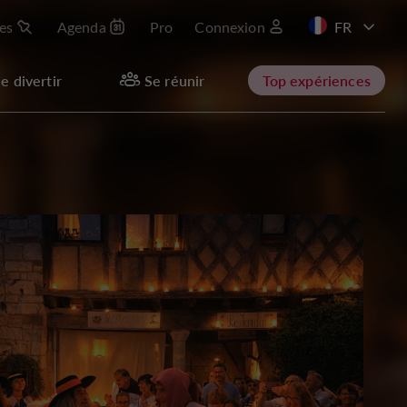
les
Agenda
Pro
Connexion
e divertir
Se réunir
Top expériences