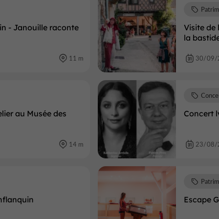
Patri
in - Janouille raconte
Visite de
la bastid
11 m
30/09/
Conce
telier au Musée des
Concert l
14 m
23/08/
Patri
nflanquin
Escape G