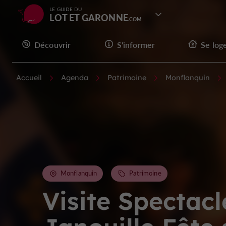
LE GUIDE DU
LOT ET GARONNE
Découvrir
S'informer
Se log
Accueil
Agenda
Patrimoine
Monflanquin
Monflanquin
Patrimoine
Visite Spectacl