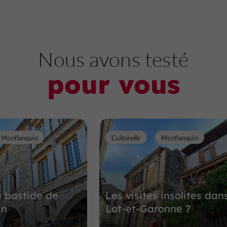
Nous avons testé
pour vous
Monflanquin
Culturelle
Monflanquin
a bastide de
Les visites insolites dans
in
Lot-et-Garonne ?