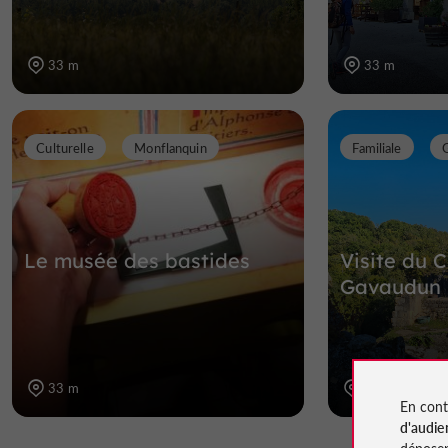
33 m
33 m
Culturelle
Monflanquin
Familiale
Le musée des bastides
Visite du 
Gavaudun
33 m
10,0 km
En cont
d'audie
déposen