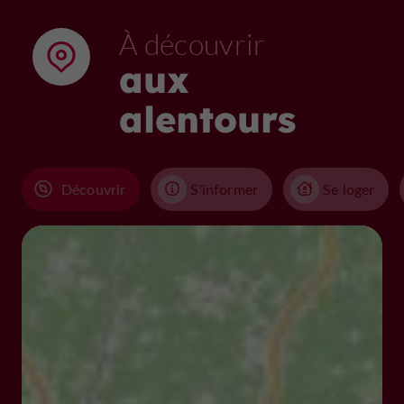
À découvrir
aux
alentours
Découvrir
S'informer
Se loger