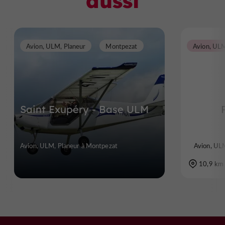
aussi
Avion, ULM, Planeur
Montpezat
Saint Exupéry - Base ULM
Avion, ULM, Planeur à Montpezat
Avion, ULM
10,9 km