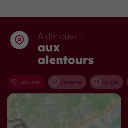
À découvrir
aux
alentours
Découvrir
S'informer
Se loger