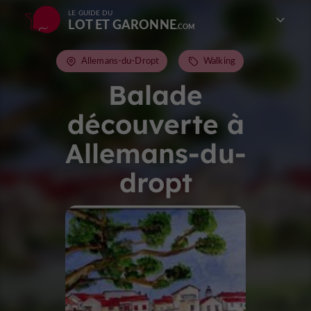
LE GUIDE DU
LOT ET GARONNE
Allemans-du-Dropt
Walking
Balade
découverte à
Allemans-du-
dropt