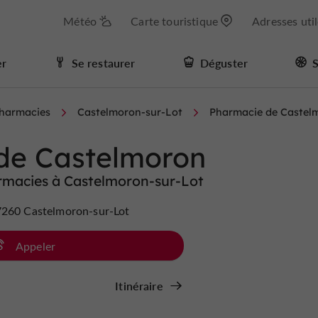
Météo
Carte touristique
Adresses uti
er
Se restaurer
Déguster
S
pharmacies
Castelmoron-sur-Lot
Pharmacie de Castel
de Castelmoron
rmacies à Castelmoron-sur-Lot
7260 Castelmoron-sur-Lot
Appeler
Itinéraire