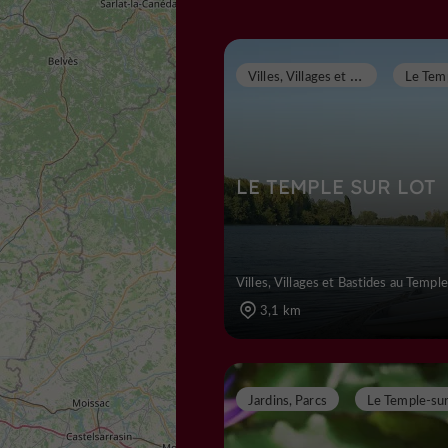
V
illes, Villages et Bastides
LE TEMPLE SUR LOT
Villes, Villages et Bastides au Templ
3,1 km
Jardins, Parcs
Le Temple-su