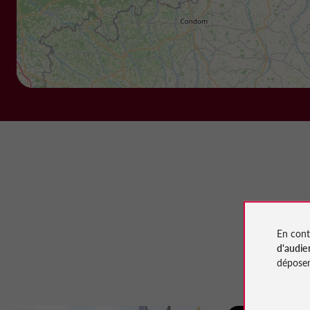
En cont
d'audie
déposen