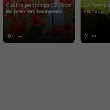
C'est le printemps : Où voir
La Ferme 
les premiers bourgeons ?
Pruneau
7,0 km
7,0 km