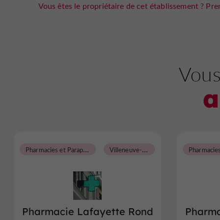
Vous êtes le propriétaire de cet établissement ? Pren
Vous
a
P
harmacies et Parapharmacies
V
illeneuve-sur-Lot
Pharmacie Lafayette Rond
Pharma