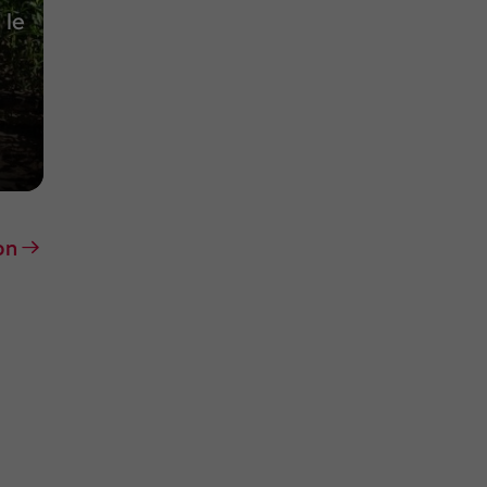
 le
on