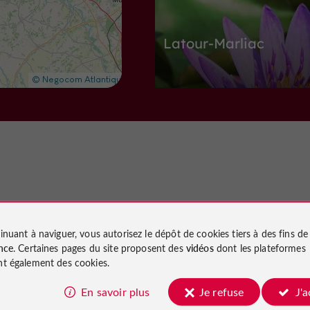
Latour-Marliac
Un jardin remarquable du Lot-et-Ga
3,4 km
V
illes, Villages et Bastides
Nous avons testé
inuant à naviguer, vous autorisez le dépôt de cookies tiers à des fins d
pour vous
nce
. Certaines pages du site proposent des
vidéos
dont les plateformes
t également des cookies.
LAPARADE
En savoir plus
Je refuse
J'