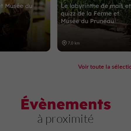
et Musée du
Le labyrinthe de maïs et
quizz de la Ferme et
Musée du Pruneau
7,0 km
Voir toute la sélecti
Évènements
à proximité