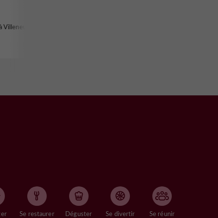
à Villeneuve-
ger
Se restaurer
Déguster
Se divertir
Se réunir