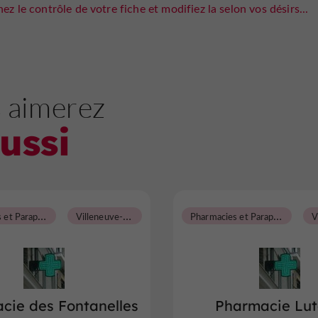
ez le contrôle de votre fiche et modifiez la selon vos désirs...
 aimerez
ussi
P
harmacies et Parapharmacies
V
illeneuve-sur-Lot
P
harmacies et Parapharmacies
cie des Fontanelles
Pharmacie Lut