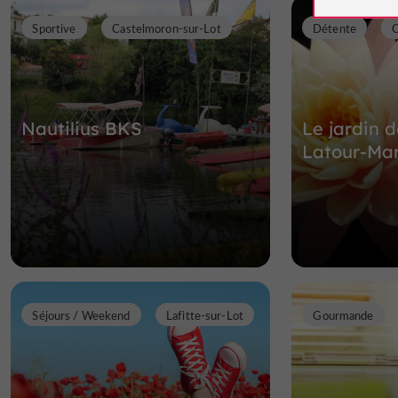
Sportive
Castelmoron-sur-Lot
Détente
C
Nautilius BKS
Le jardin 
Latour-Mar
Séjours / Weekend
Lafitte-sur-Lot
Gourmande