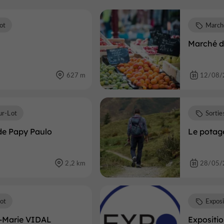
ot
March
Marché d
627 m
12/08/
ur-Lot
Sortie
 de Papy Paulo
Le potage
2,2 km
28/05/
ot
Exposi
e-Marie VIDAL
Expositi