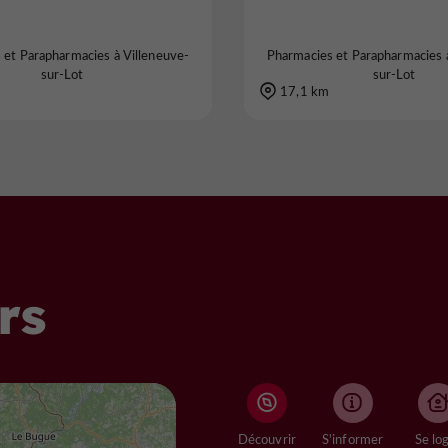
 et Parapharmacies à Villeneuve-
Pharmacies et Parapharmacies 
sur-Lot
sur-Lot
17,1 km
rs
Découvrir
S'informer
Se lo