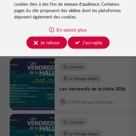
cookies tiers à des fins de
mesure d'audience
. Certaines
Concerts
pages du site proposent des
vidéos
dont les plateformes
déposent également des cookies.
Couthures-sur-Garonne
Couthures sur Garonne en
En savoir plus
Fête
Je refuse
J'accepte
07/08/2026 au 09/08/2026
Concerts
Le Passage d'Agen
Les Vendredis de la Halle 2026
17/07/2026 au 21/08/2026
Concerts
Le Passage d'Agen