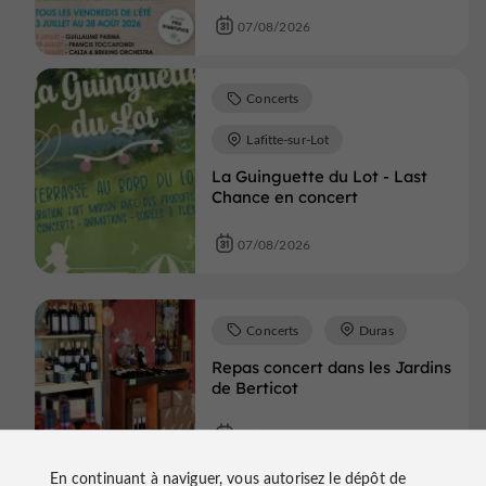
07/08/2026
Concerts
Lafitte-sur-Lot
La Guinguette du Lot - Last
Chance en concert
07/08/2026
Concerts
Duras
Repas concert dans les Jardins
de Berticot
07/08/2026
En continuant à naviguer, vous autorisez le dépôt de