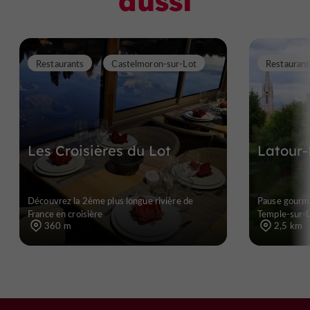
aussi
Restaurants
Castelmoron-sur-Lot
Restaurant
Les Croisières du Lot
Latour-
Découvrez la 2ème plus longue rivière de
Pause gourma
France en croisière
Temple-sur-
360 m
2,5 km