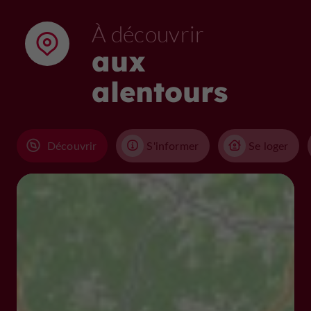
À découvrir
aux
alentours
Découvrir
S'informer
Se loger