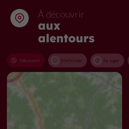
À découvrir
aux
alentours
Découvrir
S'informer
Se loger